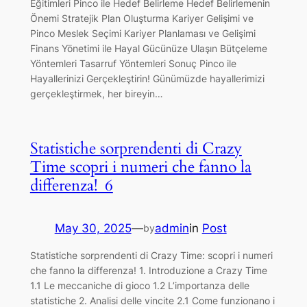
Eğitimleri Pinco ile Hedef Belirleme Hedef Belirlemenin
Önemi Stratejik Plan Oluşturma Kariyer Gelişimi ve
Pinco Meslek Seçimi Kariyer Planlaması ve Gelişimi
Finans Yönetimi ile Hayal Gücünüze Ulaşın Bütçeleme
Yöntemleri Tasarruf Yöntemleri Sonuç Pinco ile
Hayallerinizi Gerçekleştirin! Günümüzde hayallerimizi
gerçekleştirmek, her bireyin…
Statistiche sorprendenti di Crazy
Time scopri i numeri che fanno la
differenza!_6
May 30, 2025
—
admin
in
Post
by
Statistiche sorprendenti di Crazy Time: scopri i numeri
che fanno la differenza! 1. Introduzione a Crazy Time
1.1 Le meccaniche di gioco 1.2 L’importanza delle
statistiche 2. Analisi delle vincite 2.1 Come funzionano i