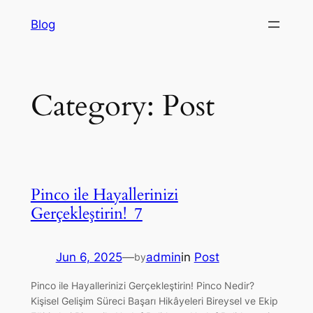
to
Blog
co
Category:
Post
Pinco ile Hayallerinizi
Gerçekleştirin!_7
Jun 6, 2025
—
admin
in
Post
by
Pinco ile Hayallerinizi Gerçekleştirin! Pinco Nedir?
Kişisel Gelişim Süreci Başarı Hikâyeleri Bireysel ve Ekip