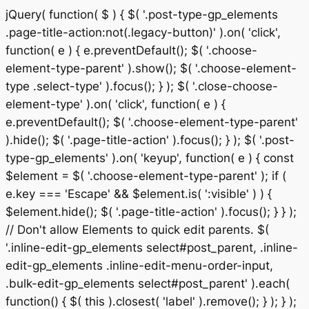
jQuery( function( $ ) { $( '.post-type-gp_elements
.page-title-action:not(.legacy-button)' ).on( 'click',
function( e ) { e.preventDefault(); $( '.choose-
element-type-parent' ).show(); $( '.choose-element-
type .select-type' ).focus(); } ); $( '.close-choose-
element-type' ).on( 'click', function( e ) {
e.preventDefault(); $( '.choose-element-type-parent'
).hide(); $( '.page-title-action' ).focus(); } ); $( '.post-
type-gp_elements' ).on( 'keyup', function( e ) { const
$element = $( '.choose-element-type-parent' ); if (
e.key === 'Escape' && $element.is( ':visible' ) ) {
$element.hide(); $( '.page-title-action' ).focus(); } } );
// Don't allow Elements to quick edit parents. $(
'.inline-edit-gp_elements select#post_parent, .inline-
edit-gp_elements .inline-edit-menu-order-input,
.bulk-edit-gp_elements select#post_parent' ).each(
Sk
function() { $( this ).closest( 'label' ).remove(); } ); } );